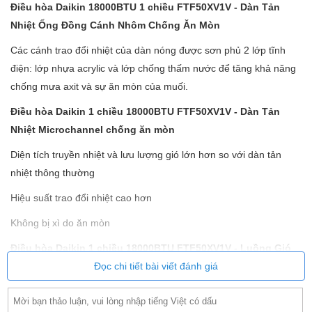
Điều hòa Daikin 18000BTU 1 chiều FTF50XV1V -
Dàn Tản
Nhiệt Ống Đồng Cánh Nhôm Chống Ăn Mòn
Các cánh trao đổi nhiệt của dàn nóng được sơn phủ 2 lớp tĩnh
điện: lớp nhựa acrylic và lớp chống thấm nước để tăng khả năng
chống mưa axit và sự ăn mòn của muối.
Điều hòa Daikin 1 chiều 18000BTU FTF50XV1V -
Dàn Tản
Nhiệt Microchannel chống ăn mòn
Diện tích truyền nhiệt và lưu lượng gió lớn hơn so với dàn tản
nhiệt thông thường
Hiệu suất trao đổi nhiệt cao hơn
Không bị xì do ăn mòn
Điều hòa Daikin 1 chiều 18000BTU
FTF50XV1V - Luồng Gió
Dễ Chịu
Đọc chi tiết bài viết đánh giá
Cánh Đảo Gió Đơn / Cánh Đảo Gió Kép