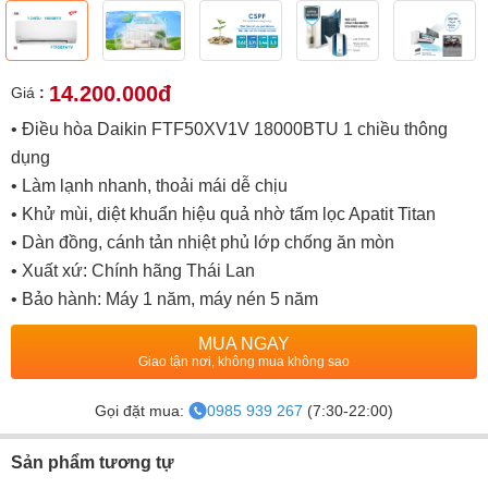
14.200.000đ
Giá
:
• Điều hòa Daikin FTF50XV1V 18000BTU 1 chiều thông
dụng
• Làm lạnh nhanh, thoải mái dễ chịu
• Khử mùi, diệt khuẩn hiệu quả nhờ tấm lọc Apatit Titan
• Dàn đồng, cánh tản nhiệt phủ lớp chống ăn mòn
• Xuất xứ: Chính hãng Thái Lan
• Bảo hành: Máy 1 năm, máy nén 5 năm
MUA NGAY
Giao tận nơi, không mua không sao
Gọi đặt mua:
0985 939 267
(7:30-22:00)
Sản phẩm tương tự