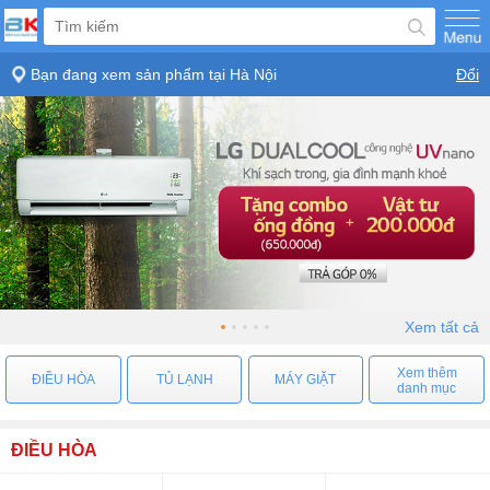
Bạn đang xem sản phẩm tại
Hà Nội
Đổi
Xem tất cả
Xem thêm
ĐIỀU HÒA
TỦ LẠNH
MÁY GIẶT
danh mục
ĐIỀU HÒA