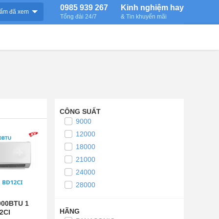
0985 939 267
Kinh nghiệm hay
ẩm đã xem
Tổng đài 24/7
& Tin khuyến mãi
CÔNG SUẤT
9000
12000
18000
21000
24000
28000
000BTU 1
HÃNG
12CI