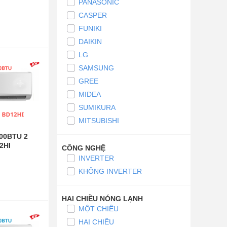
PANASONIC
CASPER
FUNIKI
DAIKIN
LG
SAMSUNG
GREE
MIDEA
SUMIKURA
MITSUBISHI
000BTU 2
12HI
CÔNG NGHỆ
INVERTER
KHÔNG INVERTER
HAI CHIỀU NÓNG LẠNH
MỘT CHIỀU
HAI CHIỀU