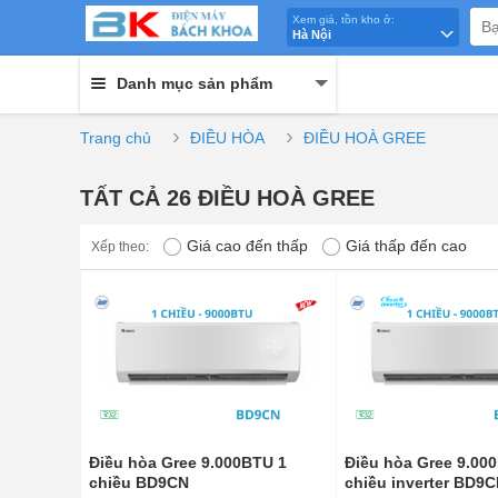
Xem giá, tồn kho ở:
Hà Nội
Danh mục sản phẩm
›
›
Trang chủ
ĐIỀU HÒA
ĐIỀU HOÀ GREE
TẤT CẢ 26 ĐIỀU HOÀ GREE
Giá cao đến thấp
Giá thấp đến cao
Xếp theo:
Điều hòa Gree 9.000BTU 1
Điều hòa Gree 9.00
chiều BD9CN
chiều inverter BD9C