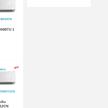
000BTU 1
hiều
12CN