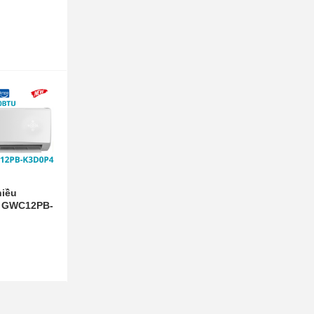
hiều
r GWC12PB-