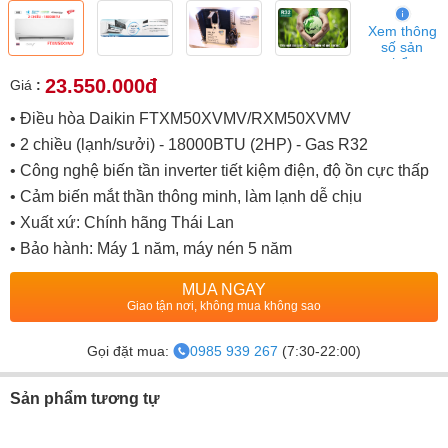
Xem thông
số sản
phẩm
23.550.000đ
Giá
:
• Điều hòa Daikin FTXM50XVMV/RXM50XVMV
• 2 chiều (lạnh/sưởi) - 18000BTU (2HP) - Gas R32
• Công nghệ biến tần inverter tiết kiệm điện, độ ồn cực thấp
• Cảm biến mắt thần thông minh, làm lạnh dễ chịu
• Xuất xứ: Chính hãng Thái Lan
• Bảo hành: Máy 1 năm, máy nén 5 năm
MUA NGAY
Giao tận nơi, không mua không sao
Gọi đặt mua:
0985 939 267
(7:30-22:00)
Sản phẩm tương tự