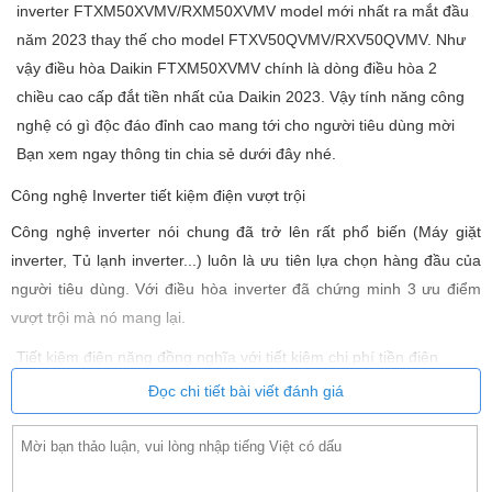
inverter FTXM50XVMV/RXM50XVMV model mới nhất ra mắt đầu
năm 2023 thay thế cho model FTXV50QVMV/RXV50QVMV. Như
vậy điều hòa Daikin FTXM50XVMV chính là dòng điều hòa 2
chiều cao cấp đắt tiền nhất của Daikin 2023. Vậy tính năng công
nghệ có gì độc đáo đỉnh cao mang tới cho người tiêu dùng mời
Bạn xem ngay thông tin chia sẻ dưới đây nhé.
Công nghệ Inverter tiết kiệm điện vượt trội
Công nghệ inverter nói chung đã trở lên rất phổ biến (Máy giặt
inverter, Tủ lạnh inverter...) luôn là ưu tiên lựa chọn hàng đầu của
người tiêu dùng. Với điều hòa inverter đã chứng minh 3 ưu điểm
vượt trội mà nó mang lại.
Tiết kiệm điện năng đồng nghĩa với tiết kiệm chi phí tiền điện
hàng tháng cho Bạn. Theo như điều kiện trong phòng thí nghiệm
Đọc chi tiết bài viết đánh giá
tiêu chuẩn thì số tiền tiết kiệm có thể lên đến 400.000đ -
600.000đ / 1 tháng. Mang lại cảm giác thoải mái dễ chịu bởi vì
điều hòa inverter duy nhiệt nhiệt độ ổn định với chỉ số chênh lệch