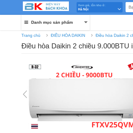
Xem giá, tồn kho ở:
Hà Nội
Danh mục sản phẩm
›
›
Trang chủ
ĐIỀU HÒA DAIKIN
Điều hòa Daikin 2 c
Điều hòa Daikin 2 chiều 9.000B