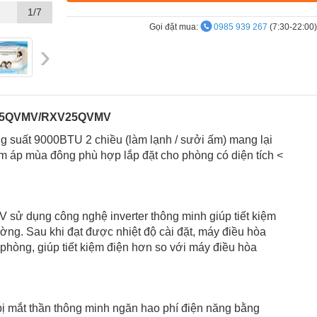
1/7
Gọi đặt mua:
0985 939 267
(7:30-22:00)
›
Xem thông
số sản
phẩm
TXV25QVMV/RXV25QVMV
 suất 9000BTU 2 chiều (làm lạnh / sưởi ấm) mang lại
m áp mùa đông phù hợp lắp đặt cho phòng có diện tích <
ử dụng công nghệ inverter thông minh giúp tiết kiệm
ờng. Sau khi đạt được nhiệt độ cài đặt, máy điều hòa
ộ phòng, giúp tiết kiệm điện hơn so với máy điều hòa
 mắt thần thông minh ngăn hao phí điện năng bằng