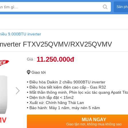
Sản ph
hiều 9.000BTU inverter
TU inverter FTXV25QVMV/RXV25QVMV
11.250.000đ
Giá
:
Giao tới
• Điều hòa Daikin 2 chiều 9000BTU inverter
• Điều hòa tiết kiệm điện cao cấp - Gas R32
• Mắt thần thông minh, Phin lọc xúc tác quang Apatit Tit
• Diện tích lắp đặt < 15m2
• Xuất xứ: Chính hãng Thái Lan
• Bảo hành: Máy 1 năm, máy nén 5 năm
MUA NGAY
Giao tận nơi, không mua không sao