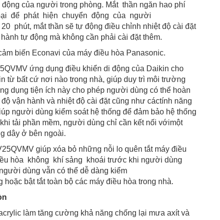
 động của người trong phòng. Mắt thần ngăn hao phí
oại để phát hiện chuyển động của người
0 phút, mắt thần sẽ tự động điều chỉnh nhiệt độ cài đặt
 hành tự động mà không cần phải cài đặt thêm.
cảm biến Econavi của máy điều hòa Panasonic.
V25QVMV ứng dụng điều khiển di động của Daikin cho
 từ bất cứ nơi nào trong nhà, giúp duy trì môi trường
Ứng dụng tiện ích này cho phép người dùng có thể hoàn
ế độ vận hành và nhiệt độ cài đặt cũng như cáctính năng
giúp người dùng kiểm soát hệ thống để đảm bảo hệ thống
 khi tải phần mềm, người dùng chỉ cần kết nối vớimột
g dây ở bên ngoài.
XV25QVMV giúp xóa bỏ những nỗi lo quên tắt máy điều
điều hòa không khí sảng khoái trước khi người dùng
 người dùng vẫn có thể dễ dàng kiểm
g hoặc bật tắt toàn bộ các máy điều hòa trong nhà.
òn
crylic làm tăng cường khả năng chống lại mưa axít và