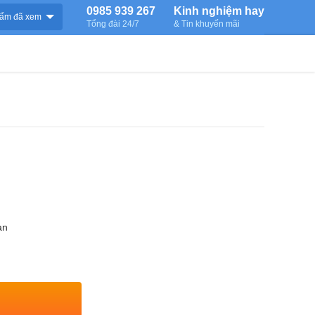
0985 939 267
Kinh nghiệm hay
ẩm đã xem
Tổng đài 24/7
& Tin khuyến mãi
an