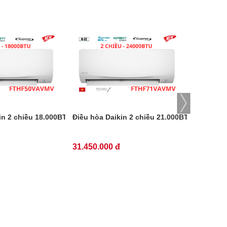
KB60YVMV
in 2 chiều 18.000BTU inverter FTHF50VAVMV
Điều hòa Daikin 2 chiều 21.000BTU inverte
Điều hòa
31.450.000 đ
12.900.0