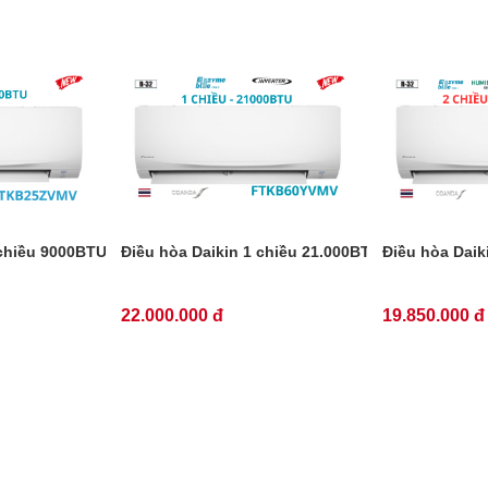
VAVMV
 chiều 9000BTU inverter FTKF25ZVMV
Điều hòa Daikin 1 chiều 21.000BTU inverter FT
Điều hòa Daik
22.000.000 đ
19.850.000 đ