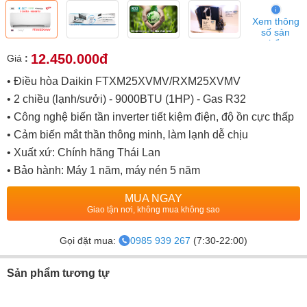
Xem thông
số sản
phẩm
12.450.000đ
Giá
:
• Điều hòa Daikin FTXM25XVMV/RXM25XVMV
• 2 chiều (lạnh/sưởi) - 9000BTU (1HP) - Gas R32
• Công nghệ biến tần inverter tiết kiệm điện, độ ồn cực thấp
• Cảm biến mắt thần thông minh, làm lạnh dễ chịu
• Xuất xứ: Chính hãng Thái Lan
• Bảo hành: Máy 1 năm, máy nén 5 năm
MUA NGAY
Giao tận nơi, không mua không sao
Gọi đặt mua:
0985 939 267
(7:30-22:00)
Sản phẩm tương tự