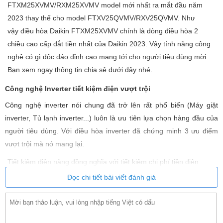
FTXM25XVMV/RXM25XVMV model mới nhất ra mắt đầu năm
2023 thay thế cho model FTXV25QVMV/RXV25QVMV. Như
vậy điều hòa Daikin FTXM25XVMV chính là dòng điều hòa 2
chiều cao cấp đắt tiền nhất của Daikin 2023. Vậy tính năng công
nghệ có gì độc đáo đỉnh cao mang tới cho người tiêu dùng mời
Bạn xem ngay thông tin chia sẻ dưới đây nhé.
Công nghệ Inverter tiết kiệm điện vượt trội
Công nghệ inverter nói chung đã trở lên rất phổ biến (Máy giặt
inverter, Tủ lạnh inverter...) luôn là ưu tiên lựa chọn hàng đầu của
người tiêu dùng. Với điều hòa inverter đã chứng minh 3 ưu điểm
vượt trội mà nó mang lại.
Tiết kiệm điện năng đồng nghĩa với tiết kiệm chi phí tiền điện
hàng tháng cho Bạn. Theo như điều kiện trong phòng thí nghiệm
Đọc chi tiết bài viết đánh giá
tiêu chuẩn thì số tiền tiết kiệm có thể lên đến 400.000đ -
600.000đ / 1 tháng. Mang lại cảm giác thoải mái dễ chịu bởi vì
điều hòa inverter duy nhiệt nhiệt độ ổn định với chỉ số chênh lệch