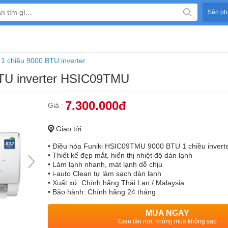
Sản ph
i 1 chiều 9000 BTU inverter
 BTU inverter HSIC09TMU
7.300.000đ
Giá
:
Giao tới
• Điều hòa Funiki HSIC09TMU 9000 BTU 1 chiều inverte
• Thiết kế đẹp mắt, hiển thị nhiệt độ dàn lạnh
• Làm lạnh nhanh, mát lạnh dễ chịu
• i-auto Clean tự làm sạch dàn lạnh
• Xuất xứ: Chính hãng Thái Lan / Malaysia
• Bảo hành: Chính hãng 24 tháng
MUA NGAY
Giao tận nơi, không mua không sao