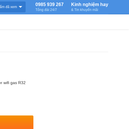
0985 939 267
Kinh nghiệm hay
ẩm đã xem
Tổng đài 24/7
& Tin khuyến mãi
r wifi gas R32