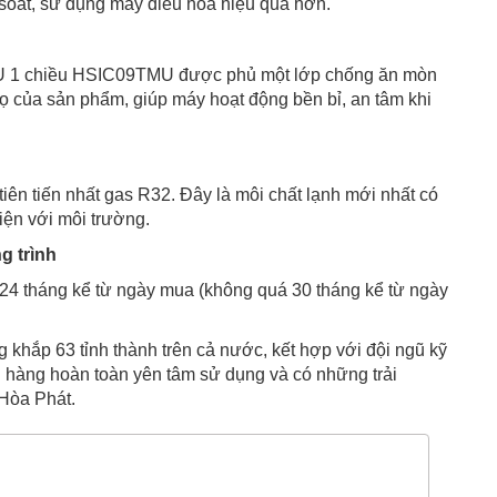
ểm soát, sử dụng máy điều hòa hiệu quả hơn.
BTU 1 chiều HSIC09TMU được phủ một lớp chống ăn mòn
họ của sản phẩm, giúp máy hoạt động bền bỉ, an tâm khi
ên tiến nhất gas R32. Đây là môi chất lạnh mới nhất có
hiện với môi trường.
g trình
24 tháng kể từ ngày mua (không quá 30 tháng kể từ ngày
 khắp 63 tỉnh thành trên cả nước, kết hợp với đội ngũ kỹ
ch hàng hoàn toàn yên tâm sử dụng và có những trải
 Hòa Phát.