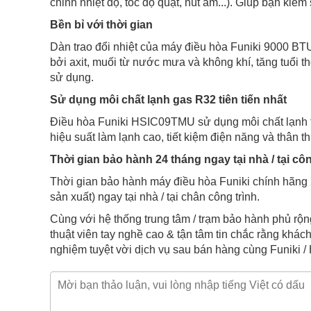
chỉnh nhiệt độ, tốc độ quạt, hút ẩm...). Giúp bạn ki
Bền bỉ với thời gian
Dàn trao đổi nhiệt của máy điều hòa Funiki 9000 
bởi axit, muối từ nước mưa và không khí, tăng tuổi t
sử dụng.
Sử dụng môi chất lạnh gas R32 tiên tiến nhất
Điều hòa Funiki HSIC09TMU sử dụng môi chất lạnh ti
hiệu suất làm lạnh cao, tiết kiệm điện năng và thân t
Thời gian bảo hành 24 tháng ngay tại nhà / tại côn
Thời gian bảo hành máy điều hòa Funiki chính hãng 
sản xuất) ngay tại nhà / tại chân công trình.
Cùng với hệ thống trung tâm / trạm bảo hành phủ rộng
thuật viên tay nghề cao & tận tâm tin chắc rằng khá
nghiệm tuyệt vời dịch vụ sau bán hàng cùng Funiki /