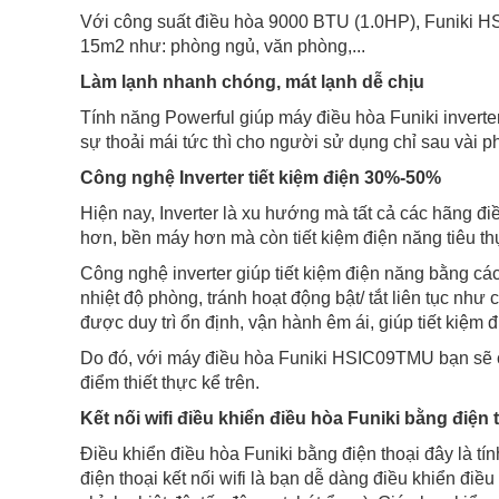
Với công suất điều hòa 9000 BTU (1.0HP), Funiki H
15m2 như: phòng ngủ, văn phòng,...
Làm lạnh nhanh chóng, mát lạnh dễ chịu
Tính năng Powerful giúp máy điều hòa Funiki inver
sự thoải mái tức thì cho người sử dụng chỉ sau vài p
Công nghệ Inverter tiết kiệm điện 30%-50%
Hiện nay, Inverter là xu hướng mà tất cả các hãng 
hơn, bền máy hơn mà còn tiết kiệm điện năng tiêu th
Công nghệ inverter giúp tiết kiệm điện năng bằng cá
nhiệt độ phòng, tránh hoạt động bật/ tắt liên tục nh
được duy trì ổn định, vận hành êm ái, giúp tiết kiệm 
Do đó, với máy điều hòa Funiki HSIC09TMU bạn sẽ có
điểm thiết thực kể trên.
Kết nối wifi điều khiển điều hòa Funiki bằng điện 
Điều khiển điều hòa Funiki bằng điện thoại đây là t
điện thoại kết nối wifi là bạn dễ dàng điều khiển điều 