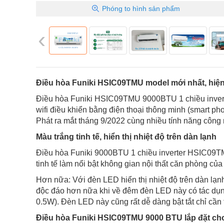
Phóng to
hình sản phẩm
‹
Điều hòa Funiki HSIC09TMU model mới nhất, hiện
Điều hòa Funiki HSIC09TMU 9000BTU 1 chiều inverte
wifi điều khiển bằng điện thoại thông minh (smart p
Phát ra mắt tháng 9/2022 cùng nhiều tính năng công 
Màu trắng tinh tế, hiển thị nhiệt độ trên dàn lạnh
Điều hòa Funiki 9000BTU 1 chiều inverter HSIC09TM
tinh tế làm nổi bật không gian nội thất căn phòng của
Hơn nữa: Với đèn LED hiển thị nhiệt độ trên dàn lạn
độc đáo hơn nữa khi về đêm đèn LED này có tác dụn
0.5W). Đèn LED này cũng rất dễ dàng bật tắt chỉ cần t
Điều hòa Funiki HSIC09TMU 9000 BTU lắp đặt ch