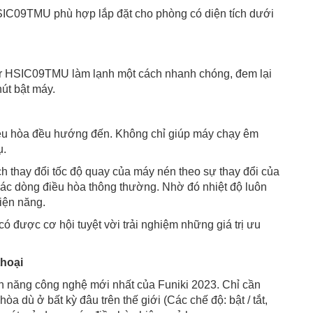
SIC09TMU phù hợp lắp đặt cho phòng có diện tích dưới
ter HSIC09TMU làm lạnh một cách nhanh chóng, đem lại
hút bật máy.
điều hòa đều hướng đến. Không chỉ giúp máy chạy êm
ụ.
ch thay đổi tốc độ quay của máy nén theo sự thay đổi của
ư các dòng điều hòa thông thường. Nhờ đó nhiệt độ luôn
điện năng.
 được cơ hội tuyệt vời trải nghiệm những giá trị ưu
thoại
ính năng công nghệ mới nhất của Funiki 2023. Chỉ cần
hòa dù ở bất kỳ đâu trên thế giới (Các chế độ: bật / tắt,