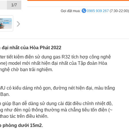
1/7
Gọi đặt mua:
0985 939 267
(7:30-22:00)
›
Xem thông
số sản
phẩm
 đại nhất của Hòa Phát 2022
r tiết kiệm điện sử dụng gas R32 tích hợp công nghệ
hone) model mới nhất hiện đại nhất của Tập đoàn Hòa
nghệ chờ bạn trải nghiệm.
U có kiểu dáng nhỏ gọn, đường nét hiện đại, màu trắng
 Bạn.
h giúp Bạn dễ dàng sử dụng cài đặt điều chỉnh nhiệt độ,
g như đèn ngủ thông thường mà chẳng tiêu tốn điện (~
hao tác trên điều khiển.
o phòng dưới 15m2.