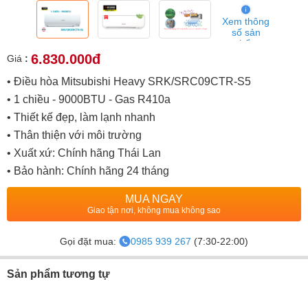
Xem thông
số sản
phẩm
6.830.000đ
Giá
:
• Điều hòa Mitsubishi Heavy SRK/SRC09CTR-S5
• 1 chiều - 9000BTU - Gas R410a
• Thiết kế đẹp, làm lạnh nhanh
• Thân thiện với môi trường
• Xuất xứ: Chính hãng Thái Lan
• Bảo hành: Chính hãng 24 tháng
MUA NGAY
Giao tận nơi, không mua không sao
Gọi đặt mua:
0985 939 267
(7:30-22:00)
Sản phẩm tương tự