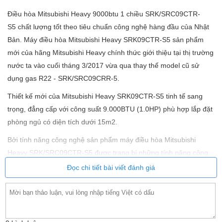
Điều hòa Mitsubishi Heavy 9000btu 1 chiều SRK/SRC09CTR-
S5 chất lượng tốt theo tiêu chuẩn công nghệ hàng đầu của Nhật
Bản. Máy điều hòa Mitsubishi Heavy SRK09CTR-S5 sản phẩm
mới của hãng Mitsubishi Heavy chính thức giới thiệu tại thị trường
nước ta vào cuối tháng 3/2017 vừa qua thay thế model cũ sử
dụng gas R22 - SRK/SRC09CRR-5.
Thiết kế mới của Mitsubishi Heavy SRK09CTR-S5 tinh tế sang
trọng, đẳng cấp với công suất 9.000BTU (1.0HP) phù hợp lắp đặt
phòng ngủ có diện tích dưới 15m2.
Bởi tính năng công nghệ sản phẩm máy điều hòa Mitsubishi
Heavy SRK/SRC09CTR-S5 được trang bị những tính năng công
nghệ mới nhất tiên tiến nhất.
Đọc chi tiết bài viết đánh giá
Chức năng đảo gió
Công nghệ JET: Công nghệ máy bay được sử dụng để thiết kế
thành phần của hệ thống điều hòa không khí.