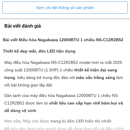
Xem chi tiết thông số sản phẩm
Bài viết đánh giá
Bài viết Điều hòa Nagakawa 12000BTU 1 chiều NS-C12R2B52
Thiết kế đẹp mắt, đèn LED tiện dụng
Máy điều hòa Nagakawa NS-C12R2B52 model mới ra mắt 2025
công suất 12000BTU (1.5HP) 1 chiều
thiết kế hiện đại sang
trọng
, kiểu dáng trẻ trung độc đáo với
màu sắc trắng sáng
làm
nổi bật không gian lắp đặt.
Dàn lạnh của máy điều hòa Nagakawa 12000BTU 1 chiều NS-
C12R2B52 được làm từ
chất liệu cao cấp hạn chế bám bụi và
dễ dàng vệ sinh
.
Hơn nữa, Máy còn được
trang bị đèn LED hiển thị nhiệt
độ
trên dàn lạnh giúp người dùng dễ dàng theo dõi và điều chỉnh