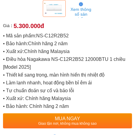
Xem thông
số sản
phẩm
5.300.000đ
Giá
:
• Mã sản phẩm:NS-C12R2B52
• Bảo hành:Chính hãng 2 năm
• Xuất xứ:Chính hãng Malaysia
• Điều hòa Nagakawa NS-C12R2B52 12000BTU 1 chiều
[Model 2025]
• Thiết kế sang trọng, màn hình hiển thị nhiệt độ
• Làm lạnh nhanh, hoạt động bền bỉ êm ái
• Tự chuẩn đoán sự cố và báo lỗi
• Xuất xứ: Chính hãng Malaysia
• Bảo hành: Chính hãng 2 năm
MUA NGAY
Giao tận nơi, không mua không sao