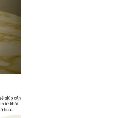
sẽ giúp cân
en từ khói
có hoa.