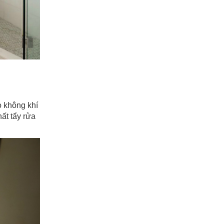
o không khí
ất tẩy rửa