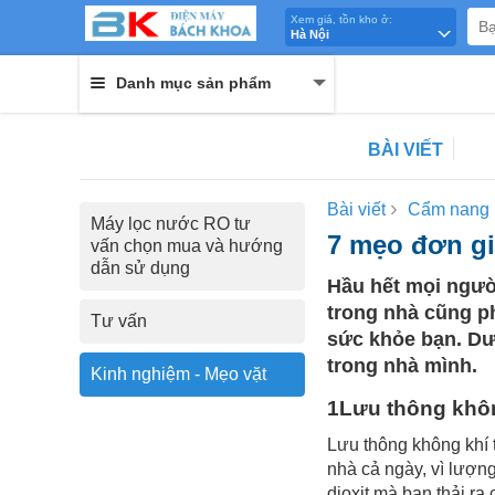
Xem giá, tồn kho ở:
Hà Nội
Danh mục sản phẩm
BÀI VIẾT
›
Bài viết
Cẩm nang
Máy lọc nước RO tư
7 mẹo đơn gi
vấn chọn mua và hướng
dẫn sử dụng
Hầu hết mọi người
trong nhà cũng p
Tư vấn
sức khỏe bạn. Dư
trong nhà mình.
Kinh nghiệm - Mẹo vặt
1Lưu thông khôn
Lưu thông không khí 
nhà cả ngày, vì lượn
dioxit mà bạn thải ra