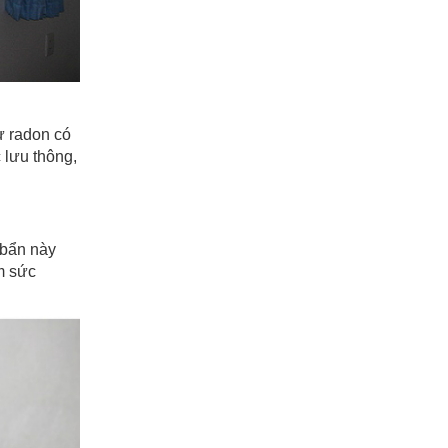
ư radon có
 lưu thông,
 bẩn này
m sức