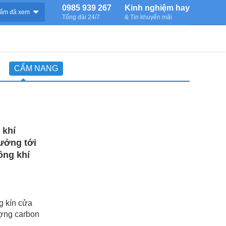
0985 939 267
Kinh nghiệm hay
ẩm đã xem
Tổng đài 24/7
& Tin khuyến mãi
CẨM NANG
 khí
ưởng tới
ông khí
g kín cửa
ượng carbon