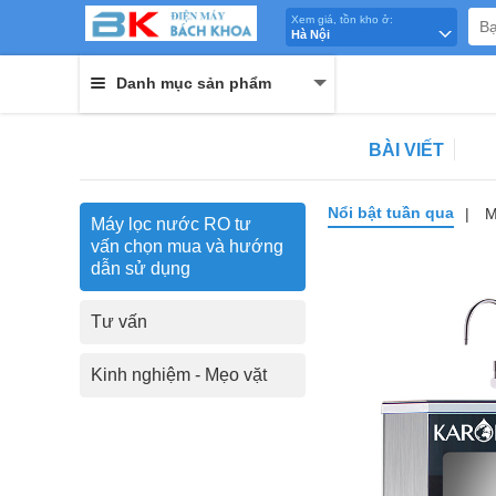
Xem giá, tồn kho ở:
Hà Nội
Danh mục sản phẩm
BÀI VIẾT
Nổi bật tuần qua
M
|
Máy lọc nước RO tư
vấn chọn mua và hướng
dẫn sử dụng
Tư vấn
Kinh nghiệm - Mẹo vặt