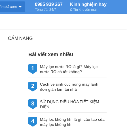
0985 939 267
Kinh nghiệm hay
ẩm đã xem
Tổng đài 24/7
& Tin khuyến mãi
CẨM NANG
Bài viết xem nhiều
Máy lọc nước RO là gì? Máy lọc
1
nước RO có tốt không?
Cách vệ sinh cục nóng máy lạnh
2
đơn giản làm tại nhà
SỬ DỤNG ĐIỀU HÒA TIẾT KIỆM
3
ĐIỆN
Máy lọc không khí là gì, cấu tạo của
4
máy lọc không khí