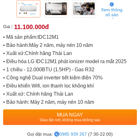
Xem thông
số sản
phẩm
11.100.000đ
Giá
:
• Mã sản phẩm:IDC12M1
• Bảo hành:Máy 2 năm, máy nén 10 năm
• Xuất xứ:Chính hãng Thái Lan
• Điều hòa LG IDC12M1 phát ionizer model ra mắt 2025
• 1 chiều - 12.000BTU (1.5HP) - Gas R32
• Công nghệ Dual inverter tiết kiệm điện 70%
• Điều khiển Wifi, ion thanh lọc không khí
• Xuất xứ: Chính hãng Thái Lan
• Bảo hành: Máy 2 năm, máy nén 10 năm
MUA NGAY
Giao tận nơi, không mua không sao
Gọi đặt mua:
0985 939 267
(7:30-22:00)