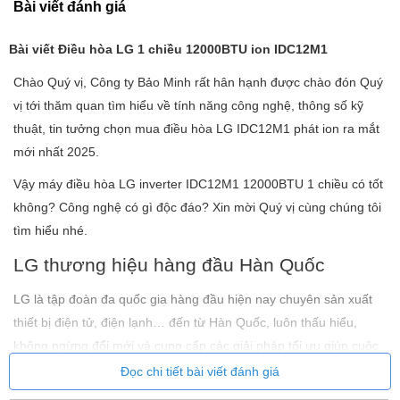
Bài viết đánh giá
Bài viết Điều hòa LG 1 chiều 12000BTU ion IDC12M1
Chào Quý vị, Công ty Bảo Minh rất hân hạnh được chào đón Quý
vị tới thăm quan tìm hiểu về tính năng công nghệ, thông số kỹ
thuật, tin tưởng chọn mua điều hòa LG IDC12M1 phát ion ra mắt
mới nhất 2025.
Vậy máy điều hòa LG inverter IDC12M1 12000BTU 1 chiều có tốt
không? Công nghệ có gì độc đáo? Xin mời Quý vị cùng chúng tôi
tìm hiểu nhé.
LG thương hiệu hàng đầu Hàn Quốc
LG là tập đoàn đa quốc gia hàng đầu hiện nay chuyên sản xuất
thiết bị điện tử, điện lạnh… đến từ Hàn Quốc, luôn thấu hiểu,
không ngừng đổi mới và cung cấp các giải pháp tối ưu giúp cuộc
sống của bạn tốt hơn “Life’s Good – Cuộc sống tốt đẹp”. LG được
Đọc chi tiết bài viết đánh giá
người tiêu dùng trên toàn thế giới tin tưởng lựa chọn, trong đó