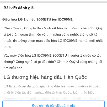
Bài viết đánh giá
Điều hòa LG 1 chiều 9000BTU ion IDC09M1
Chào Quý vị, Công ty Bảo Minh rất hân hạnh được chào đón Quý
vị tới thăm quan tìm hiểu về tính năng công nghệ, thông số kỹ
thuật, tin tưởng chọn mua điều hòa LG IDC09M1
ra mắt mới nhất
2025.
Vậy máy điều hòa LG IDC09M1 9000BTU inverter 1 chiều có tốt
không? Công nghệ có gì độc đáo? Xin mời Quý vị cùng chúng tôi
tìm hiểu nhé.
LG thương hiệu hàng đầu Hàn Quốc
LG là tập đoàn đa quốc gia hàng đầu hiện nay chuyên sản xuất
thiết bị điện tử, điện lạnh… đến từ Hàn Quốc, luôn thấu hiểu,
không ngừng đổi mới và cung cấp các giải pháp tối ưu giúp cuộc
sống của bạn tốt hơn “Life’s Good – Cuộc sống tốt đẹp”. LG được
Đọc chi tiết bài viết đánh giá