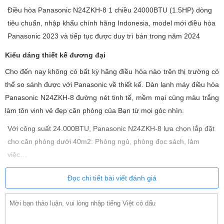
Điều hòa Panasonic N24ZKH-8 1 chiều 24000BTU (1.5HP) dòng
tiêu chuẩn, nhập khẩu chính hãng Indonesia, model mới điều hòa
Panasonic 2023 và tiếp tục được duy trì bán trong năm 2024
Kiểu dáng thiết kế đương đại
Cho đến nay không có bất kỳ hãng điều hòa nào trên thị trường có
thể so sánh được với Panasonic về thiết kế. Dàn lạnh máy điều hòa
Panasonic N24ZKH-8 đường nét tinh tế, mềm mại cùng màu trắng
làm tôn vinh vẻ đẹp căn phòng của Bạn từ mọi góc nhìn.
Với công suất 24.000BTU, Panasonic N24ZKH-8 lựa chọn lắp đặt
cho căn phòng dưới 40m2: Phòng ngủ, phòng đọc sách, làm
việc…
Đọc chi tiết bài viết đánh giá
Làm lạnh siêu nhanh
Tiêu chí làm lạnh nhanh là yếu tố then chốt yêu cầu của bất kỳ sản
phẩm hãng điều hòa nào. Thế mạnh của Panasonic mang đến cho