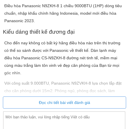
Điều hòa Panasonic N9ZKH-8 1 chiều 9000BTU (1HP) dòng tiêu
chuẩn, nhập khẩu chính hãng Indonesia, model mới điều hòa
Panasonic 2023.
Kiểu dáng thiết kế đương đại
Cho đến nay không có bất kỳ hãng điều hòa nào trên thị trường
có thể so sánh được với Panasonic về thiết kế. Dàn lạnh máy
điều hòa Panasonic CS-N9ZKH-8 đường nét tinh tế, mềm mại
cùng màu trắng làm tôn vinh vẻ đẹp căn phòng của Bạn từ mọi
góc nhìn.
Với công suất 9.000BTU, Panasonic N9ZVKH-8 lựa chọn lắp đặt
cho căn phòng dưới 15m2: Phòng ngủ, phòng đọc sách, làm
việc…
Đọc chi tiết bài viết đánh giá
Làm lạnh siêu nhanh
Tiêu chí làm lạnh nhanh là yếu tố then chốt yêu cầu của bất kỳ