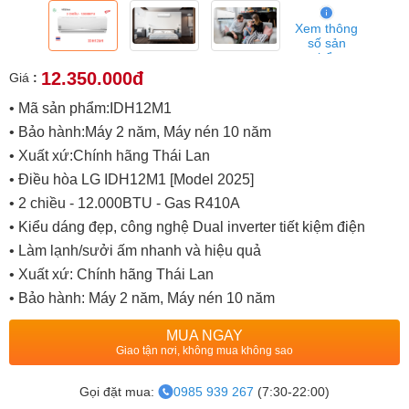
Xem thông
số sản
phẩm
12.350.000đ
Giá
:
• Mã sản phẩm:IDH12M1
• Bảo hành:Máy 2 năm, Máy nén 10 năm
• Xuất xứ:Chính hãng Thái Lan
• Điều hòa LG IDH12M1 [Model 2025]
• 2 chiều - 12.000BTU - Gas R410A
• Kiểu dáng đẹp, công nghệ Dual inverter tiết kiệm điện
• Làm lạnh/sưởi ấm nhanh và hiệu quả
• Xuất xứ: Chính hãng Thái Lan
• Bảo hành: Máy 2 năm, Máy nén 10 năm
MUA NGAY
Giao tận nơi, không mua không sao
Gọi đặt mua:
0985 939 267
(7:30-22:00)